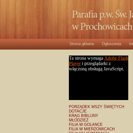
Strona główna
Ogłoszenia
In
PORZĄDEK MSZY ŚWIĘTYCH
DOTACJE
KRĄG BIBLIJNY
MŁODZIEŻ
FILIA W GOLANCE
FILIA W MIERZOWICACH