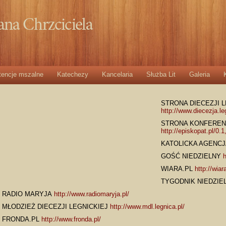
tencje mszalne
Katechezy
Kancelaria
Służba Lit
Galeria
STRONA DIECEZJI 
http://www.diecezja.le
STRONA KONFERENC
http://episkopat.pl/0.1
KATOLICKA AGENC
GOŚĆ NIEDZIELNY
h
WIARA.PL
http://wiara
TYGODNIK NIEDZIE
RADIO MARYJA
http://www.radiomaryja.pl/
MŁODZIEŻ DIECEZJI LEGNICKIEJ
http://www.mdl.legnica.pl/
FRONDA.PL
http://www.fronda.pl/