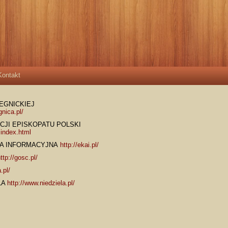
Kontakt
LEGNICKIEJ
gnica.pl/
JI EPISKOPATU POLSKI
,index.html
JA INFORMACYJNA
http://ekai.pl/
ttp://gosc.pl/
.pl/
LA
http://www.niedziela.pl/